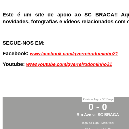
Este é um site de apoio ao SC BRAGA!! Aqu
novidades, fotografias e vídeos relacionados com 
SEGUE-NOS EM:
Facebook:
www.facebook.com/gverreirodominho21
Youtube:
www.youtube.com/gverreirodominho21
Próximo Jogo - SC Braga
0 - 0
Rio Ave
SC BRAGA
vs
Taça da Liga | Meia-final