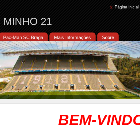
Página inicial
 MINHO 21
Pac-Man SC Braga
Mais Informações
Sobre
BEM-VINDO