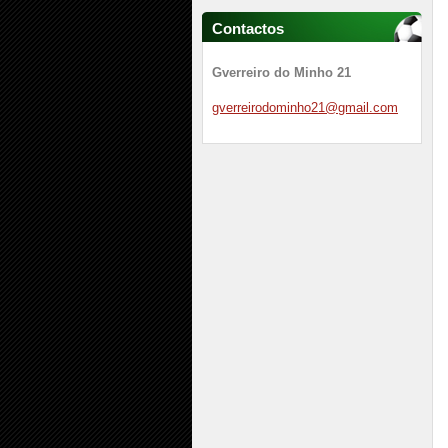
Contactos
Gverreiro do Minho 21
gverreir
odominho
21@gmail
.com